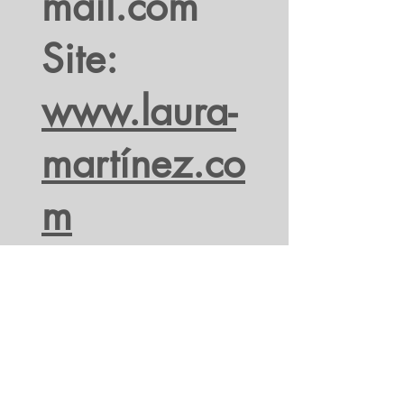
mail.com
Site:
www.laura-
martínez.co
m
Tel:
+55 11
99434
6337
ó